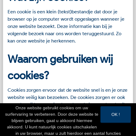
Een cookie is een klein (tekst)bestandje dat door je
browser op je computer wordt opgeslagen wanneer je
onze website bezoekt. Deze informatie kan bij je
volgende bezoek naar ons worden teruggestuurd. Zo
kan onze website je herkennen.
Waarom gebruiken wij
cookies?
Cookies zorgen ervoor dat de website snel is en je onze
website veilig kan bezoeken. De cookies zorgen er ook
voor dat wij kunnen zien hoe de website wordt gebruikt
Onze website gebruikt cookies om uw
en hoe wij onze website kunnen verbeteren. Daarnaast
surfervaring te verbeteren. Door deze website te
OK !
kunnen cookies van onszelf worden gebruikt om
blijven gebruiken, gaat u akkoord hiermee
advertenties te tonen die aansluiten op jouw interesses.
akkoord. U kunt natuurlijk cookies uitschakelen
in uw browser, maar u zult hierdoor een aantal functies