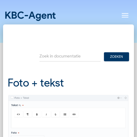
KBC-Agent
Toon
Foto + tekst